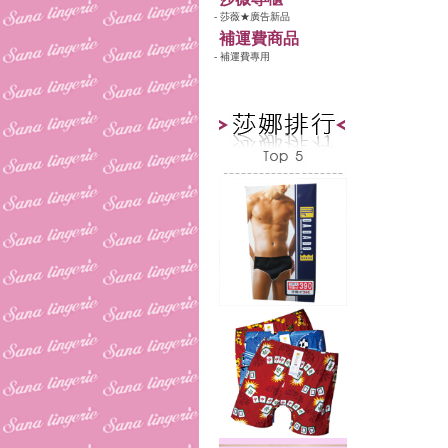
- 莎薇★廣告新品
補運費商品
- 補運費專用