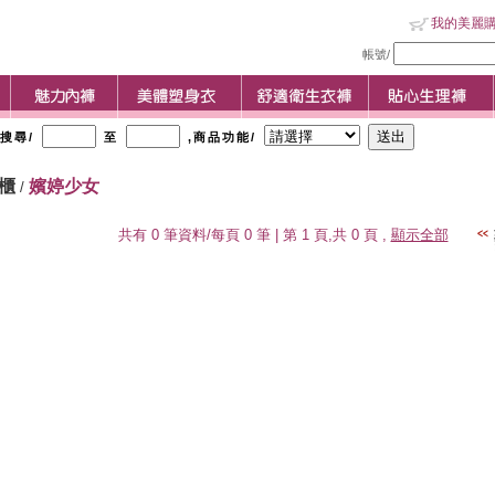
我的美麗
帳號/
格搜尋/
至
,商品功能/
專櫃
嬪婷少女
/
共有 0 筆資料/每頁 0 筆 | 第 1 頁,共 0 頁 ,
顯示全部