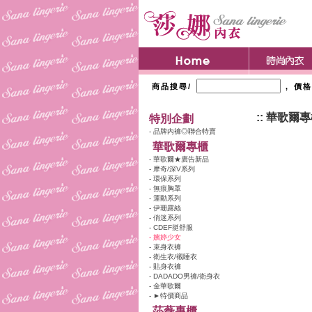
商品搜尋/
, 價
:: 華歌爾
特別企劃
- 品牌內褲◎聯合特賣
華歌爾專櫃
- 華歌爾★廣告新品
- 摩奇/深V系列
- 環保系列
- 無痕胸罩
- 運動系列
- 伊珊露絲
- 俏迷系列
- CDEF挺舒服
- 嬪婷少女
- 束身衣褲
- 衛生衣/襯睡衣
- 貼身衣褲
- DADADO男褲/衛身衣
- 金華歌爾
- ►特價商品
莎薇專櫃