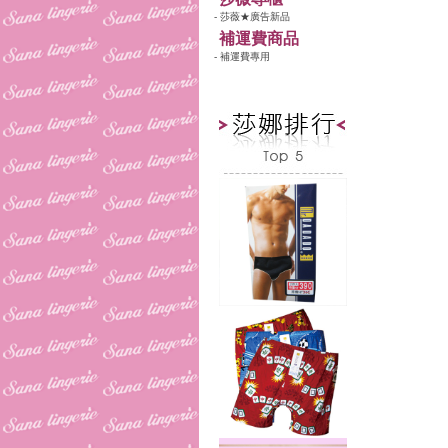
- 莎薇★廣告新品
補運費商品
- 補運費專用