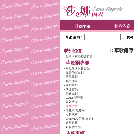
商品搜尋/
, 價
:: 華歌爾
特別企劃
- 品牌內褲◎聯合特賣
華歌爾專櫃
- 華歌爾★廣告新品
- 摩奇/深V系列
- 環保系列
- 無痕胸罩
- 運動系列
- 伊珊露絲
- 俏迷系列
- CDEF挺舒服
- 嬪婷少女
- 束身衣褲
- 衛生衣/襯睡衣
- 貼身衣褲
- DADADO男褲/衛身衣
- 金華歌爾
- ►特價商品
莎薇專櫃