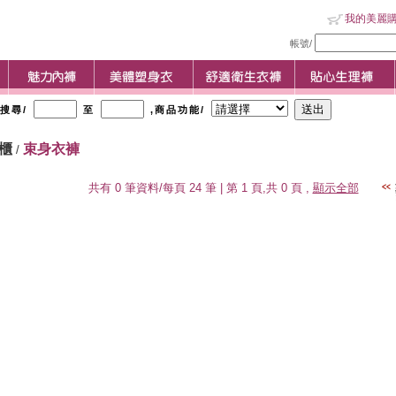
我的美麗
帳號/
格搜尋/
至
,商品功能/
專櫃
束身衣褲
/
共有 0 筆資料/每頁 24 筆 | 第 1 頁,共 0 頁 ,
顯示全部