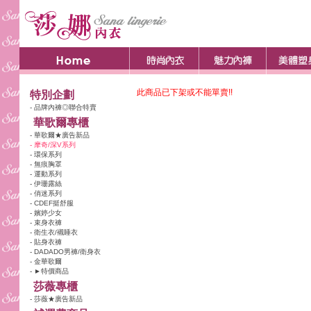
此商品已下架或不能單賣!!
特別企劃
- 品牌內褲◎聯合特賣
華歌爾專櫃
- 華歌爾★廣告新品
- 摩奇/深V系列
- 環保系列
- 無痕胸罩
- 運動系列
- 伊珊露絲
- 俏迷系列
- CDEF挺舒服
- 嬪婷少女
- 束身衣褲
- 衛生衣/襯睡衣
- 貼身衣褲
- DADADO男褲/衛身衣
- 金華歌爾
- ►特價商品
莎薇專櫃
- 莎薇★廣告新品