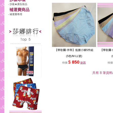
- 莎薇★廣告新品
補運費商品
- 補運費專用
【華歌爾-伴蒂】低腰小褲5件組
【華歌爾-
(5色/M-LL號)
(
$
850
搶購
特價
特
共有 8 筆資料/每