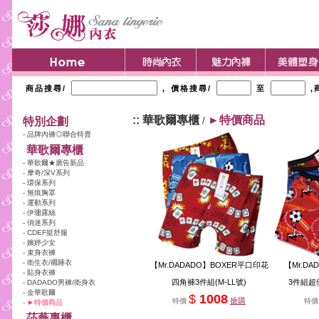
商品搜尋/
, 價格搜尋/
至
,
:: 華歌爾專櫃
►特價商品
特別企劃
/
- 品牌內褲◎聯合特賣
華歌爾專櫃
- 華歌爾★廣告新品
- 摩奇/深V系列
- 環保系列
- 無痕胸罩
- 運動系列
- 伊珊露絲
- 俏迷系列
- CDEF挺舒服
- 嬪婷少女
- 束身衣褲
- 衛生衣/襯睡衣
【Mr.DADADO】BOXER平口印花
【Mr.D
- 貼身衣褲
四角褲3件組(M-LL號)
3件組超值
- DADADO男褲/衛身衣
- 金華歌爾
$
1008
搶購
特價
特
- ►特價商品
莎薇專櫃