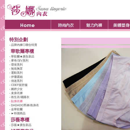
特別企劃
- 品牌內褲◎聯合特賣
華歌爾專櫃
- 華歌爾★廣告新品
- 摩奇/深V系列
- 環保系列
- 無痕胸罩
- 運動系列
- 伊珊露絲
- 俏迷系列
- CDEF挺舒服
- 嬪婷少女
- 束身衣褲
- 衛生衣/襯睡衣
- 貼身衣褲
- DADADO男褲/衛身衣
- 金華歌爾
- ►特價商品
莎薇專櫃
- 莎薇★廣告新品