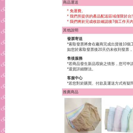
商品運送
* 免運費。
* 我們所提供的產品配送區域僅限於
* 我們將於完成收款確認後7個工作
其他說明
發票寄送
*索取發票將會在廠商完成出貨後10個
如您於索取發票後20天仍未收到發票，
售後服務
*若商品發生新品瑕疵之情形，您可申
*退貨詳細辦法。
客服中心
*若您對於購買、付款及運送方式有疑
推薦商品